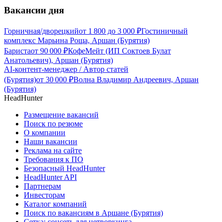
Вакансии дня
Горничная/дворецкий
от
1 800
до
3 000
₽
Гостиничный
комплекс Марьина Роща, Аршан (Бурятия)
Бариста
от
90 000
₽
КофеМейт (ИП Соктоев Булат
Анатольевич), Аршан (Бурятия)
AI-контент-менеджер / Автор статей
(Бурятия)
от
30 000
₽
Волна Владимир Андреевич, Аршан
(Бурятия)
HeadHunter
Размещение вакансий
Поиск по резюме
О компании
Наши вакансии
Реклама на сайте
Требования к ПО
Безопасный HeadHunter
HeadHunter API
Партнерам
Инвесторам
Каталог компаний
Поиск по вакансиям в Аршане (Бурятия)
Сетка: соцсеть для нетворкинга