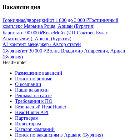
Вакансии дня
Горничная/дворецкий
от
1 800
до
3 000
₽
Гостиничный
комплекс Марьина Роща, Аршан (Бурятия)
Бариста
от
90 000
₽
КофеМейт (ИП Соктоев Булат
Анатольевич), Аршан (Бурятия)
AI-контент-менеджер / Автор статей
(Бурятия)
от
30 000
₽
Волна Владимир Андреевич, Аршан
(Бурятия)
HeadHunter
Размещение вакансий
Поиск по резюме
О компании
Наши вакансии
Реклама на сайте
Требования к ПО
Безопасный HeadHunter
HeadHunter API
Партнерам
Инвесторам
Каталог компаний
Поиск по вакансиям в Аршане (Бурятия)