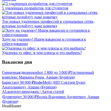
5 удаленных подработок для студентов
Топ новых удаленных профессий в социальных сетях,
которые подойдут даже новичку
Хочу на удаленку! Ищем вакансии и готовимся к
собеседованию
Удаленка vs офис: в чем плюсы и что выбрать?
Вакансии дня
Горничная/дворецкий
от
1 800
до
3 000
₽
Гостиничный
комплекс Марьина Роща, Аршан (Бурятия)
Бариста
от
90 000
₽
КофеМейт (ИП Соктоев Булат
Анатольевич), Аршан (Бурятия)
AI-контент-менеджер / Автор статей
(Бурятия)
от
30 000
₽
Волна Владимир Андреевич, Аршан
(Бурятия)
HeadHunter